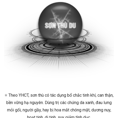
⭐ Theo YHCT, sơn thù có tác dụng bổ chắc tinh khí, can thận,
bền vững hạ nguyên. Dùng trị các chứng da xanh, đau lưng
mỏi gối, người gầy, hay bị hoa mắt chóng mặt, dương nuy,
hoạt tinh, di tinh, suy giảm tình dục.