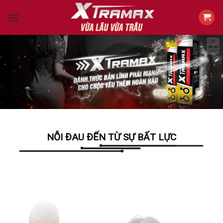
Skip
to
content
NỖI ĐAU ĐẾN TỪ SỰ BẤT LỰC