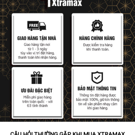
CÂU HỎI THƯỜNG GẶP KHI MUA XTRAMAX