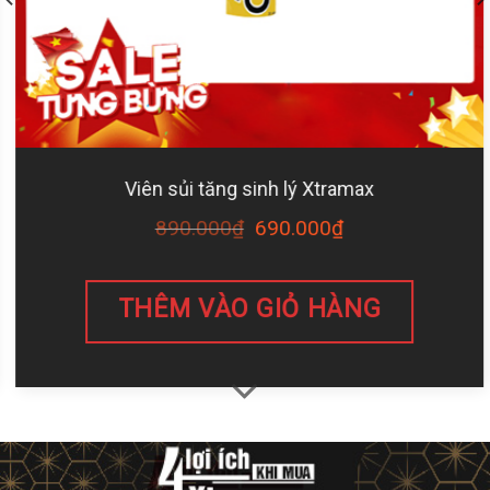
Viên sủi tăng sinh lý Xtramax
890.000
₫
690.000
₫
THÊM VÀO GIỎ HÀNG